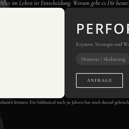
Alles im Leben ist Entscheidung. Worum geht es Dir heute
PERFO
Keynote, Strategie und W
Honorar / Skalierung
ANFRAGE
lassen können. Ein Sabbatical nach 30 Jahren hat mich darauf gebrach