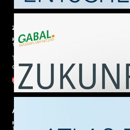
Zukunftssicherung: Impulse für Wege in 
HARDCOVER EDITION
19,99 €
The new and unique standard work on th
complex decision-making situations.
BUY NOW
ATLAS DER ENTSCHEIDER 2, VON DER E
HARDCOVER EDITION
19,95 €