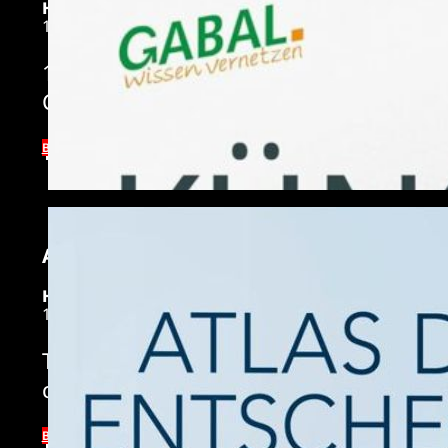
HARDCOVER EDITION
19,99€
12 internationale PraxisexpertInnen z
Coaching und Training. Ein Muss für di
BUY NOW
ATLAS DER ENTSCHEIDER 3, ENTSCHEIDE
HARDCOVER EDITION
19,95 €
The new and unique standard work on th
complex decision-making situations.
BUY NOW