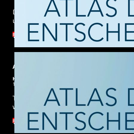
Do you also wonder whether there are 
under pressure to make the most succe
BUY NOW
ATLAS DER ENTSCHEIDER 1, FÜR MENS
HARDCOVER EDITION
19,95 €
To commit oneself and to take a path m
way there lie doubts, fear, inner conflict
BUY NOW