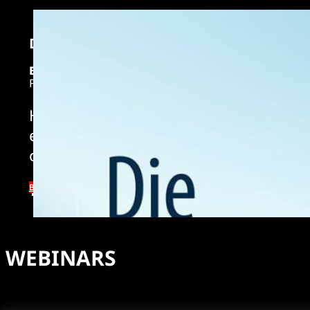
DIE ENTSCHEIDUNGS-MATRIX
EBOOK / PAPERBACK
FROM €19.99
How do we manage to decide well in a m
easy and sometimes we get lost in weigh
overwhelming techniques.
BUY NOW
WEBINARS